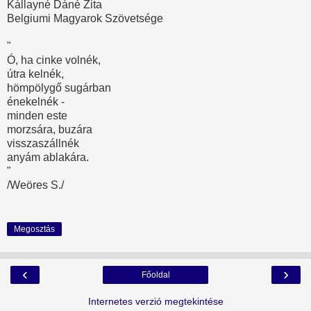
Kállayné Dáné Zita
Belgiumi Magyarok Szövetsége
"
Ó, ha cinke volnék,
útra kelnék,
hömpölygő sugárban
énekelnék -
minden este
morzsára, buzára
visszaszállnék
anyám ablakára.
"
/Weöres S./
Megosztás
‹
›
Főoldal
Internetes verzió megtekintése