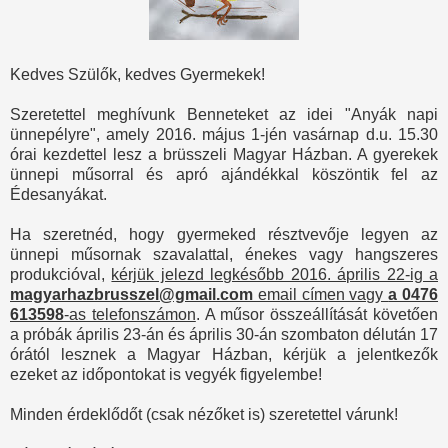
Kedves Szülők, kedves Gyermekek!
Szeretettel meghívunk Benneteket az idei "Anyák napi
ünnepélyre", amely 2016. május 1-jén vasárnap d.u. 15.30
órai kezdettel lesz a brüsszeli Magyar Házban. A gyerekek
ünnepi műsorral és apró ajándékkal köszöntik fel az
Édesanyákat.
Ha szeretnéd, hogy gyermeked résztvevője legyen az
ünnepi műsornak szavalattal, énekes vagy hangszeres
produkcióval,
kérjük jelezd legkésőbb 2016. április 22-ig a
magyarhazbrusszel@gmail.com
email címen vagy
a 0476
613598
-as telefonszámon
. A műsor összeállítását követően
a próbák április 23-án és április 30-án szombaton délután 17
órától lesznek a Magyar Házban, kérjük a jelentkezők
ezeket az időpontokat is vegyék figyelembe!
Minden érdeklődőt (csak nézőket is) szeretettel várunk!